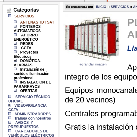
Se encuentra en:
INICIO
::
SERVICIOS
::
A
Categorías
SERVICIOS
P
ANTENAS TDT SAT
PORTEROS
A
AUTOMATICOS
AHORRO
ENERGÉTICO
REDES
Ll
CCTV
Proyectos
Eléctricos
DOMÓTICA-
agrandar imagen
Ap
ALARMAS
Instalación de
sonido e iluminación
integro de los equip
profesional
INSTALACIÓN DE
PARARRAYOS
Equipos monocanal
OFERTAS
SERVICIO TÉCNICO
de 20 vecinos)
OFICIAL
VIDEOVIGILANCIA
CCTV
Centrales programa
ADMINISTRADORES
Trabaja con nosotros
AVISOS Y
Gratis la instalación
PRESUPUESTOS
CARGADORES DE
VEHÍCULOS ELÉCTRICOS