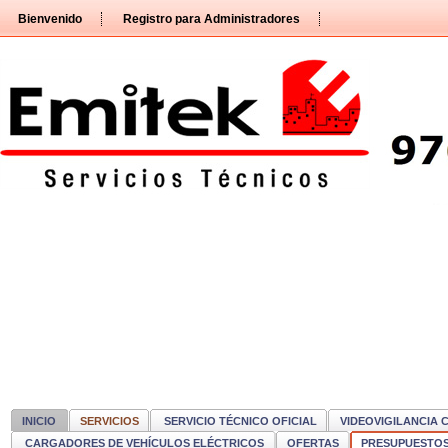
Pasar
Bienvenido
Registro para Administradores
directamente
al
contenido
INICIO
SERVICIOS
SERVICIO TÉCNICO OFICIAL
VIDEOVIGILANCIA 
CARGADORES DE VEHÍCULOS ELÉCTRICOS
OFERTAS
PRESUPUESTO