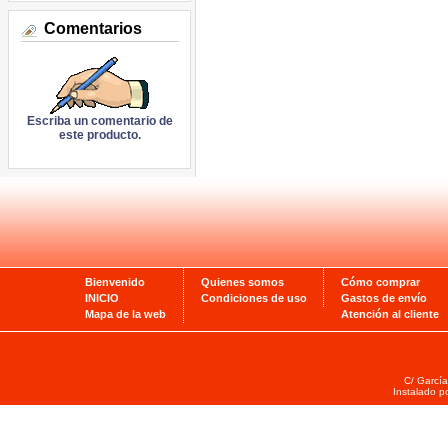
Comentarios
Escriba un comentario de
este producto.
Bienvenido
Quienes somos
Cómo comprar
INICIO
Condiciones de uso
Gastos de envío
Mapa de la web
Atención al cliente
C/ García
Instalado p