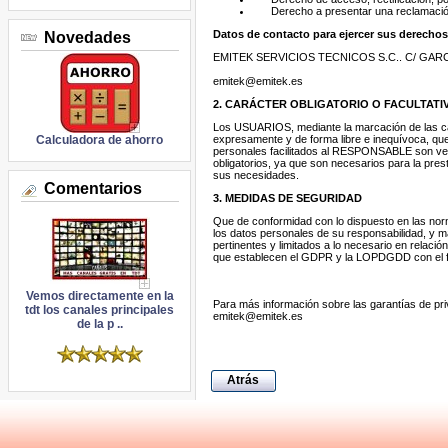
Derecho a presentar una reclamación 
Datos de contacto para ejercer sus derechos
Novedades
EMITEK SERVICIOS TECNICOS S.C.. C/ GARCIA
emitek@emitek.es
2. CARÁCTER OBLIGATORIO O FACULTATI
Los USUARIOS, mediante la marcación de las cas
expresamente y de forma libre e inequívoca, que
Calculadora de ahorro
personales facilitados al RESPONSABLE son ver
obligatorios, ya que son necesarios para la pres
sus necesidades.
Comentarios
3. MEDIDAS DE SEGURIDAD
Que de conformidad con lo dispuesto en las no
los datos personales de su responsabilidad, y ma
pertinentes y limitados a lo necesario en relac
que establecen el GDPR y la LOPDGDD con el fi
Vemos directamente en la
Para más información sobre las garantías de
tdt los canales principales
emitek@emitek.es
de la p ..
Atrás