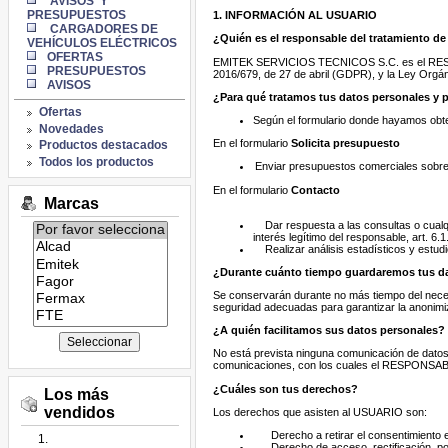
AVISOS Y
PRESUPUESTOS
1. INFORMACIÓN AL USUARIO
CARGADORES DE
¿Quién es el responsable del tratamiento de
VEHÍCULOS ELÉCTRICOS
OFERTAS
EMITEK SERVICIOS TECNICOS S.C. es el RESPONS
PRESUPUESTOS
2016/679, de 27 de abril (GDPR), y la Ley Org
AVISOS
¿Para qué tratamos tus datos personales y 
Ofertas
Según el formulario donde hayamos obten
Novedades
En el formulario
Solicita presupuesto
Productos destacados
Todos los productos
Enviar presupuestos comerciales sobre 
En el formulario
Contacto
Marcas
Dar respuesta a las consultas o cualq
Listado
interés legítimo del responsable, art. 6.
de
Realizar análisis estadísticos y estud
marcas:
¿Durante cuánto tiempo guardaremos tus d
Se conservarán durante no más tiempo del necesa
seguridad adecuadas para garantizar la anonimiz
¿A quién facilitamos sus datos personales?
No está prevista ninguna comunicación de datos p
comunicaciones, con los cuales el RESPONSABLE t
¿Cuáles son tus derechos?
Los más
vendidos
Los derechos que asisten al USUARIO son:
Derecho a retirar el consentimiento
Derecho de acceso, rectificación, por