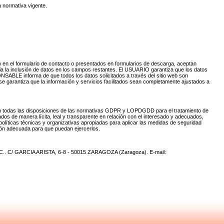
a normativa vigente.
 en el formulario de contacto o presentados en formularios de descarga, aceptan
ria la inclusión de datos en los campos restantes. El USUARIO garantiza que los datos
ABLE informa de que todos los datos solicitados a través del sitio web son
se garantiza que la información y servicios facilitados sean completamente ajustados a
n todas las disposiciones de las normativas GDPR y LOPDGDD para el tratamiento de
ados de manera lícita, leal y transparente en relación con el interesado y adecuados,
olíticas técnicas y organizativas apropiadas para aplicar las medidas de seguridad
ón adecuada para que puedan ejercerlos.
S.C.. C/ GARCIA ARISTA, 6-8 - 50015 ZARAGOZA (Zaragoza).
E-mail: