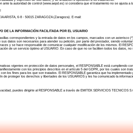
ante la autoridad de control (www.aepd.es) si considera que el tratamiento no se ajusta a l
:
 ARISTA, 6-8 - 50015 ZARAGOZA (Zaragoza). E-mail:
VO DE LA INFORMACIÓN FACILITADA POR EL USUARIO
illas correspondientes y la entrada de datos en los campos, marcados con un asterisco (*)
 sus datos son necesarios para atender su petición, por parte del prestador, siendo volunta
aces y se hace responsable de comunicar cualquier modificación de los mismos. El RESPONS
tación de un servicio óptimo al USUARIO. En caso de que no se faciliten todos los datos, no 
rmativas vigentes en protección de datos personales, el RESPONSABLE está cumpliendo co
nifiestamente con los principios descritos en el artículo 5 del GDPR, por los cuales son trat
ión con los fines para los que son tratados. El RESPONSABLE garantiza que ha implementado p
n de proteger los derechos y libertades de los USUARIOS y les ha comunicado la informaci
 privacidad, puedes dirigirte al RESPONSABLE a través de EMITEK SERVICIOS TECNICOS 