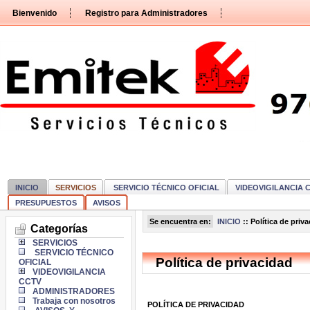
Pasar
Bienvenido
Registro para Administradores
directamente
al
contenido
INICIO
SERVICIOS
SERVICIO TÉCNICO OFICIAL
VIDEOVIGILANCIA 
PRESUPUESTOS
AVISOS
Se encuentra en:
INICIO
::
Política de priv
Categorías
SERVICIOS
SERVICIO TÉCNICO
Política de privacidad
OFICIAL
VIDEOVIGILANCIA
CCTV
ADMINISTRADORES
Trabaja con nosotros
POLÍTICA DE PRIVACIDAD