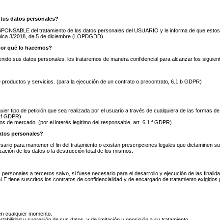
 tus datos personales?
ABLE del tratamiento de los datos personales del USUARIO y le informa de que estos da
ánica 3/2018, de 5 de diciembre (LOPDGDD).
por qué lo hacemos?
ido sus datos personales, los trataremos de manera confidencial para alcanzar los siguient
productos y servicios. (para la ejecución de un contrato o precontrato, 6.1.b GDPR)
uier tipo de petición que sea realizada por el usuario a través de cualquiera de las formas d
1.f GDPR)
ios de mercado. (por el interés legítimo del responsable, art. 6.1.f GDPR)
atos personales?
rio para mantener el fin del tratamiento o existan prescripciones legales que dictaminen s
ación de los datos o la destrucción total de los mismos.
ersonales a terceros salvo, si fuese necesario para el desarrollo y ejecución de las finali
iene suscritos los contratos de confidencialidad y de encargado de tratamiento exigidos p
 en cualquier momento.
tabilidad y supresión de sus datos, y de limitación u oposición a su tratamiento.