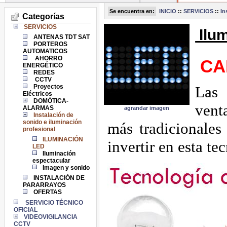
Se encuentra en:
INICIO
::
SERVICIOS
::
In
Categorías
SERVICIOS
Ilum
ANTENAS TDT SAT
PORTEROS
AUTOMATICOS
AHORRO
CA
ENERGÉTICO
REDES
CCTV
Proyectos
Las
Eléctricos
DOMÓTICA-
vent
ALARMAS
agrandar imagen
Instalación de
sonido e iluminación
más tradicionales
profesional
ILUMINACIÓN
invertir en esta te
LED
Iluminación
espectacular
Imagen y sonido
INSTALACIÓN DE
PARARRAYOS
OFERTAS
SERVICIO TÉCNICO
OFICIAL
VIDEOVIGILANCIA
CCTV