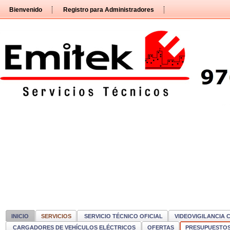
Pasar
Bienvenido
Registro para Administradores
directamente
al
contenido
INICIO
SERVICIOS
SERVICIO TÉCNICO OFICIAL
VIDEOVIGILANCIA 
CARGADORES DE VEHÍCULOS ELÉCTRICOS
OFERTAS
PRESUPUESTO