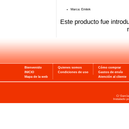
Marca: Emitek
Este producto fue introd
Bienvenido
Quienes somos
Cómo comprar
INICIO
Condiciones de uso
Gastos de envío
Mapa de la web
Atención al cliente
C/ García
Instalado p