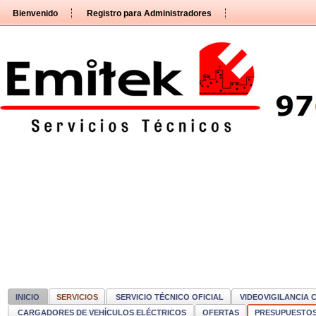
Pasar
Bienvenido
Registro para Administradores
directamente
al
contenido
INICIO
SERVICIOS
SERVICIO TÉCNICO OFICIAL
VIDEOVIGILANCIA 
CARGADORES DE VEHÍCULOS ELÉCTRICOS
OFERTAS
PRESUPUESTO