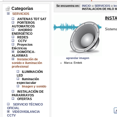
Se encuentra en:
INICIO
::
SERVICIOS
::
In
Categorías
INSTALACION DE HILO M
SERVICIOS
INSTA
ANTENAS TDT SAT
PORTEROS
AUTOMATICOS
Sistema
AHORRO
ENERGÉTICO
REDES
CCTV
Proyectos
Eléctricos
DOMÓTICA-
ALARMAS
agrandar imagen
Instalación de
Marca: Emitek
sonido e iluminación
profesional
ILUMINACIÓN
LED
Iluminación
espectacular
Imagen y sonido
INSTALACIÓN DE
PARARRAYOS
OFERTAS
SERVICIO TÉCNICO
OFICIAL
VIDEOVIGILANCIA
CCTV