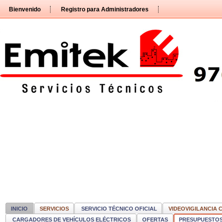
Pasar
Bienvenido
Registro para Administradores
directamente
al
contenido
INICIO
SERVICIOS
SERVICIO TÉCNICO OFICIAL
VIDEOVIGILANCIA 
CARGADORES DE VEHÍCULOS ELÉCTRICOS
OFERTAS
PRESUPUESTO