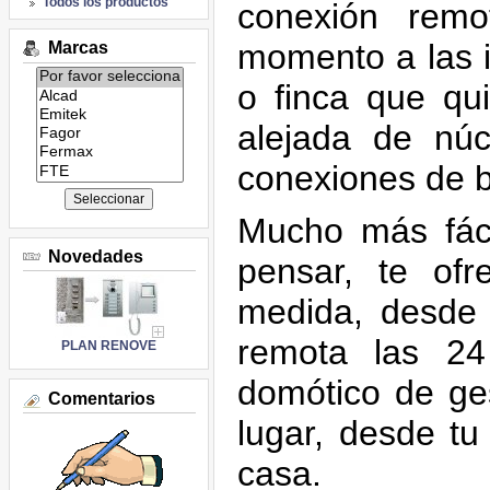
Todos los productos
conexión rem
momento a las i
Marcas
Listado
o finca que qui
de
marcas:
alejada de núc
conexiones de b
Mucho más fác
Novedades
pensar, te of
medida, desde
remota las 24
PLAN RENOVE
domótico de ges
Comentarios
lugar, desde tu
casa.