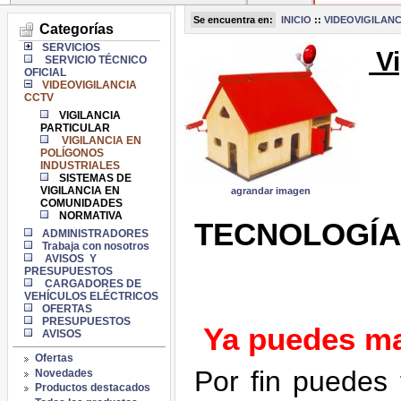
Se encuentra en:
INICIO
::
VIDEOVIGILANC
Categorías
SERVICIOS
Vi
SERVICIO TÉCNICO
OFICIAL
VIDEOVIGILANCIA
CCTV
VIGILANCIA
PARTICULAR
VIGILANCIA EN
POLÍGONOS
INDUSTRIALES
SISTEMAS DE
VIGILANCIA EN
agrandar imagen
COMUNIDADES
NORMATIVA
TECNOLOGÍ
ADMINISTRADORES
Trabaja con nosotros
AVISOS Y
PRESUPUESTOS
CARGADORES DE
VEHÍCULOS ELÉCTRICOS
OFERTAS
PRESUPUESTOS
Ya puedes ma
AVISOS
Ofertas
Por fin puedes 
Novedades
Productos destacados