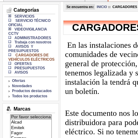
Se encuentra en:
INICIO
::
CARGADORES D
Categorías
SERVICIOS
SERVICIO TÉCNICO
CARGADORES
OFICIAL
VIDEOVIGILANCIA
CCTV
ADMINISTRADORES
Trabaja con nosotros
En las instalaciones d
AVISOS Y
PRESUPUESTOS
comunidades de vecino
CARGADORES DE
VEHÍCULOS ELÉCTRICOS
general de protección,
OFERTAS
PRESUPUESTOS
tenemos legalizada y s
AVISOS
instalación la tendrá 
Ofertas
Novedades
un boletín.
Productos destacados
Todos los productos
Marcas
Este documento nos lo 
Listado
distribuidora para pod
de
marcas:
eléctrico. Si no tenem