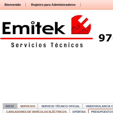
Pasar
Bienvenido
Registro para Administradores
directamente
al
contenido
INICIO
SERVICIOS
SERVICIO TÉCNICO OFICIAL
VIDEOVIGILANCIA 
CARGADORES DE VEHÍCULOS ELÉCTRICOS
OFERTAS
PRESUPUESTO