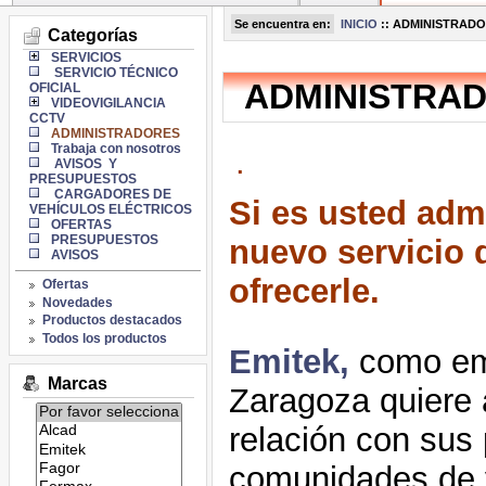
Se encuentra en:
INICIO
::
ADMINISTRAD
Categorías
SERVICIOS
SERVICIO TÉCNICO
ADMINISTRA
OFICIAL
VIDEOVIGILANCIA
CCTV
ADMINISTRADORES
Trabaja con nosotros
.
AVISOS Y
PRESUPUESTOS
CARGADORES DE
Si es usted adm
VEHÍCULOS ELÉCTRICOS
OFERTAS
PRESUPUESTOS
nuevo servicio
AVISOS
ofrecerle.
Ofertas
Novedades
Productos destacados
Todos los productos
Emitek,
como emp
Marcas
Zaragoza quiere a
Listado
relación con sus 
de
marcas:
comunidades de v