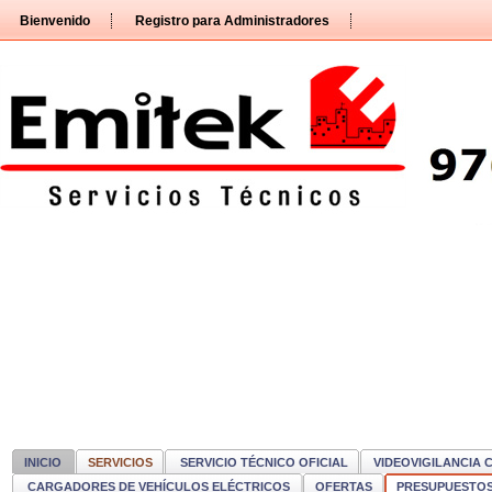
Pasar
Bienvenido
Registro para Administradores
directamente
al
contenido
INICIO
SERVICIOS
SERVICIO TÉCNICO OFICIAL
VIDEOVIGILANCIA 
CARGADORES DE VEHÍCULOS ELÉCTRICOS
OFERTAS
PRESUPUESTO