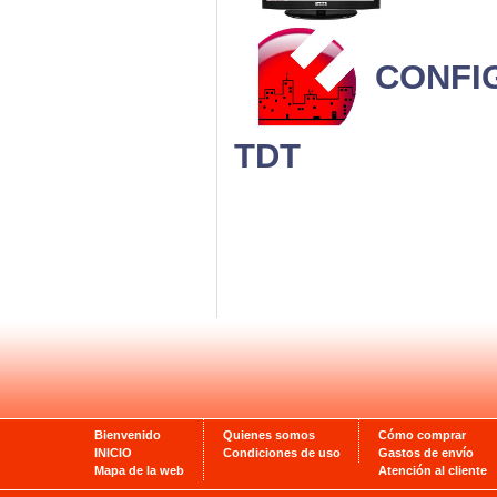
CONFI
TDT
Bienvenido
Quienes somos
Cómo comprar
INICIO
Condiciones de uso
Gastos de envío
Mapa de la web
Atención al cliente