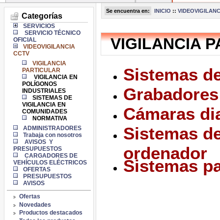
Se encuentra en:
INICIO
::
VIDEOVIGILANC
Categorías
SERVICIOS
SERVICIO TÉCNICO
VIGILANCIA 
OFICIAL
VIDEOVIGILANCIA
CCTV
VIGILANCIA
Sistemas de
PARTICULAR
VIGILANCIA EN
POLÍGONOS
Grabadores 
INDUSTRIALES
SISTEMAS DE
VIGILANCIA EN
Cámaras dia
COMUNIDADES
NORMATIVA
Sistemas de
ADMINISTRADORES
Trabaja con nosotros
AVISOS Y
ordenador
PRESUPUESTOS
CARGADORES DE
Sistemas pa
VEHÍCULOS ELÉCTRICOS
OFERTAS
PRESUPUESTOS
AVISOS
Ofertas
Novedades
Productos destacados