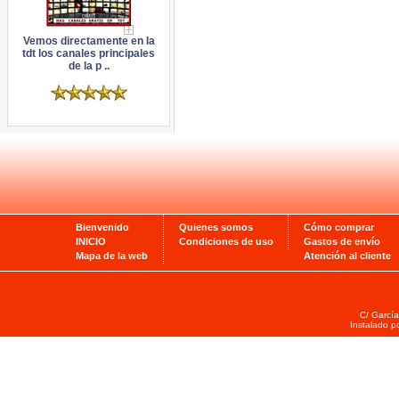
Vemos directamente en la
tdt los canales principales
de la p ..
Bienvenido
Quienes somos
Cómo comprar
INICIO
Condiciones de uso
Gastos de envío
Mapa de la web
Atención al cliente
C/ García
Instalado p