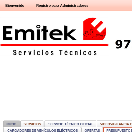
Pasar
Bienvenido
Registro para Administradores
directamente
al
contenido
INICIO
SERVICIOS
SERVICIO TÉCNICO OFICIAL
VIDEOVIGILANCIA 
CARGADORES DE VEHÍCULOS ELÉCTRICOS
OFERTAS
PRESUPUESTO