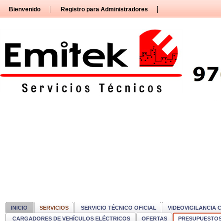
Pasar
Bienvenido
Registro para Administradores
directamente
al
contenido
INICIO
SERVICIOS
SERVICIO TÉCNICO OFICIAL
VIDEOVIGILANCIA 
CARGADORES DE VEHÍCULOS ELÉCTRICOS
OFERTAS
PRESUPUESTO