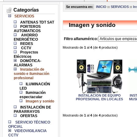
Se encuentra en:
INICIO
::
SERVICIOS
::
In
Categorías
SERVICIOS
ANTENAS TDT SAT
Imagen y sonido
PORTEROS
AUTOMATICOS
AHORRO
Filtro alfanumérico:
ENERGÉTICO
REDES
Mostrando de
1
al
4
(de
4
productos)
CCTV
Proyectos
Eléctricos
DOMÓTICA-
ALARMAS
Instalación de
sonido e iluminación
profesional
ILUMINACIÓN
LED
Iluminación
INSTALACION DE EQUIPO
INS
espectacular
PROFESIONAL EN LOCALES
MUSI
Imagen y sonido
INSTALACIÓN DE
PARARRAYOS
Mostrando de
1
al
4
(de
4
productos)
OFERTAS
SERVICIO TÉCNICO
OFICIAL
VIDEOVIGILANCIA
CCTV