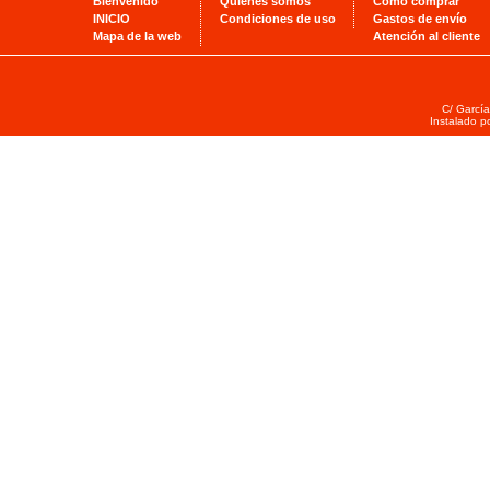
Bienvenido
Quienes somos
Cómo comprar
INICIO
Condiciones de uso
Gastos de envío
Mapa de la web
Atención al cliente
C/ García
Instalado p