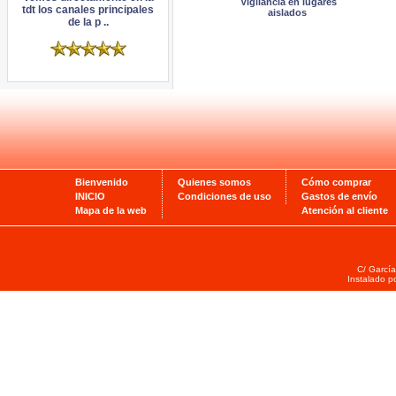
Vigilancia en lugares
tdt los canales principales
aislados
de la p ..
Bienvenido
Quienes somos
Cómo comprar
INICIO
Condiciones de uso
Gastos de envío
Mapa de la web
Atención al cliente
C/ García
Instalado p