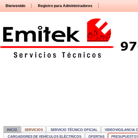
Pasar
Bienvenido
Registro para Administradores
directamente
al
contenido
INICIO
SERVICIOS
SERVICIO TÉCNICO OFICIAL
VIDEOVIGILANCIA 
CARGADORES DE VEHÍCULOS ELÉCTRICOS
OFERTAS
PRESUPUESTO